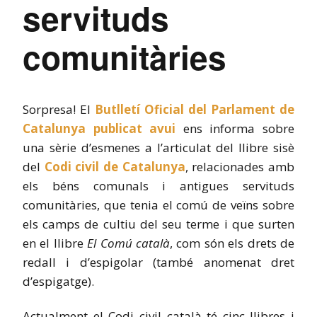
servituds
comunitàries
Sorpresa! El
Butlletí Oficial del Parlament de
Catalunya publicat avui
ens informa sobre
una sèrie d’esmenes a l’articulat del llibre sisè
del
Codi civil de Catalunya
, relacionades amb
els béns comunals i antigues servituds
comunitàries, que tenia el comú de veïns sobre
els camps de cultiu del seu terme i que surten
en el llibre
El Comú català
, com són els drets de
redall i d’espigolar (també anomenat dret
d’espigatge).
Actualment el Codi civil català té cinc llibres i