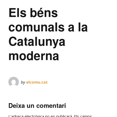
Els béns
comunals a la
Catalunya
moderna
by
elcomu.cat
Deixa un comentari
L'adreça electrònica no es publicarà.
Els camps