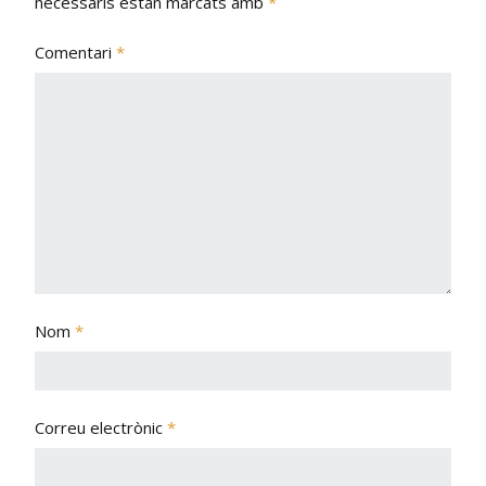
necessaris estan marcats amb
*
Comentari
*
Nom
*
Correu electrònic
*