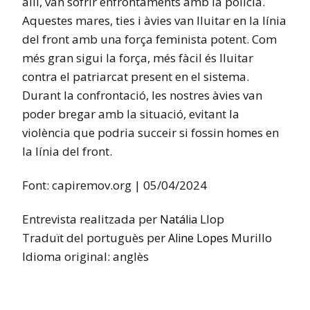
allí, van sofrir enfrontaments amb la policia.
Aquestes mares, ties i àvies van lluitar en la línia
del front amb una força feminista potent. Com
més gran sigui la força, més fàcil és lluitar
contra el patriarcat present en el sistema.
Durant la confrontació, les nostres àvies van
poder bregar amb la situació, evitant la
violència que podria succeir si fossin homes en
la línia del front.
Font: capiremov.org | 05/04/2024
Entrevista realitzada per
Llop
Natália
Traduït del portuguès per
Murillo
Aline
Lopes
Idioma original: anglès