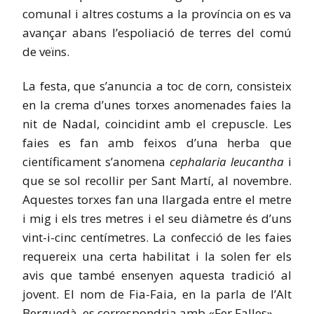
comunal i altres costums a la província on es va
avançar abans l’espoliació de terres del comú
de veïns.
La festa, que s’anuncia a toc de corn, consisteix
en la crema d’unes torxes anomenades faies la
nit de Nadal, coincidint amb el crepuscle. Les
faies es fan amb feixos d’una herba que
científicament s’anomena
cephalaria leucantha
i
que se sol recollir per Sant Martí, al novembre.
Aquestes torxes fan una llargada entre el metre
i mig i els tres metres i el seu diàmetre és d’uns
vint-i-cinc centímetres. La confecció de les faies
requereix una certa habilitat i la solen fer els
avis que també ensenyen aquesta tradició al
jovent. El nom de Fia-Faia, en la parla de l’Alt
Berguedà, es correspondria amb «Fer Falles».