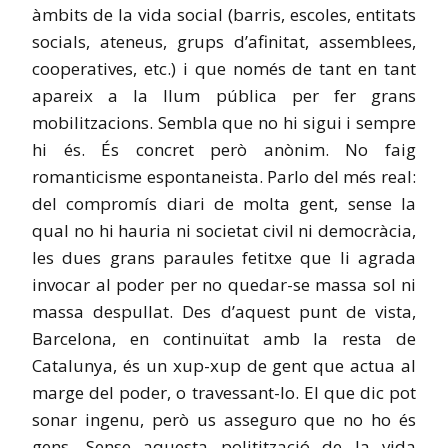
àmbits de la vida social (barris, escoles, entitats
socials, ateneus, grups d’afinitat, assemblees,
cooperatives, etc.) i que només de tant en tant
apareix a la llum pública per fer grans
mobilitzacions. Sembla que no hi sigui i sempre
hi és. És concret però anònim. No faig
romanticisme espontaneista. Parlo del més real:
del compromís diari de molta gent, sense la
qual no hi hauria ni societat civil ni democràcia,
les dues grans paraules fetitxe que li agrada
invocar al poder per no quedar-se massa sol ni
massa despullat. Des d’aquest punt de vista,
Barcelona, en continuïtat amb la resta de
Catalunya, és un xup-xup de gent que actua al
marge del poder, o travessant-lo. El que dic pot
sonar ingenu, però us asseguro que no ho és
gens. Sense aquesta politització de la vida