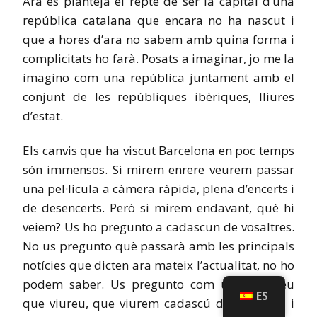
Ara es planteja el repte de ser la capital d’una
república catalana que encara no ha nascut i
que a hores d’ara no sabem amb quina forma i
complicitats ho farà. Posats a imaginar, jo me la
imagino com una república juntament amb el
conjunt de les repúbliques ibèriques, lliures
d’estat.
Els canvis que ha viscut Barcelona en poc temps
són immensos. Si mirem enrere veurem passar
una pel·lícula a càmera ràpida, plena d’encerts i
de desencerts. Però si mirem endavant, què hi
veiem? Us ho pregunto a cadascun de vosaltres.
No us pregunto què passarà amb les principals
notícies que dicten ara mateix l’actualitat, no ho
podem saber. Us pregunto com us imagineu
ES
que viureu, que viurem cadascú de nosaltres i