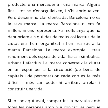
producte, una mercaderia i una marca. Alguns
fins i tot se n’enorgulleixen, i s’hi enriqueixen.
Però deixem-ho clar d’entrada: Barcelona no és
la seva marca. La marca Barcelona ni ens fa
millors ni ens representa. Fa molts anys que ho
denunciem els qui des de molts col·lectius de la
ciutat ens hem organitzat i hem resistit a la
marca Barcelona. La marca expropia i treu
rendiment dels espais de vida, físics i simbòlics,
urbans i afectius. La marca converteix la ciutat
en un espai per a la circulació (de béns, de
capitals i de persones) on cada cop es fa més
difícil i més car poder-hi arribar, arrelar i
construir una vida.
Si jo soc aquí avui, compartint la paraula amb
totes les persones amb qui convisc, és perquè