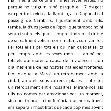
mai més a Barcelona ni a les seves festes, no
perquè no vulguin, sinó perquè el 17 d’agost
van perdre la vida a la Rambla, a la Diagonal i al
passeig de Cambrils. I juntament amb ells,
també, la d’uns joves de Ripoll que tampoc no hi
seran i sobre els quals sempre tindrem el dubte
de si realment volien morir matant, com van fer.
Per tots ells i per tots els qui han quedat ferits
per sempre amb les seves morts, i també per
tots els qui moren a causa de la violència cada
dia més enllà de les nostres maleïdes fronteres,
fem d’aquesta Mercè un retrobament amb la
ciutat, amb els seus carrers i places i sobretot
un retrobament entre nosaltres. Mirant-nos als
ulls no només per emocionar-nos un moment,
sinó per trencar la indiferència que normalment
ens separa i l’hostilitat que cada cop més sovint