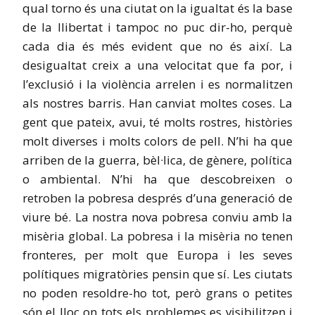
qual torno és una ciutat on la igualtat és la base
de la llibertat i tampoc no puc dir-ho, perquè
cada dia és més evident que no és així. La
desigualtat creix a una velocitat que fa por, i
l’exclusió i la violència arrelen i es normalitzen
als nostres barris. Han canviat moltes coses. La
gent que pateix, avui, té molts rostres, històries
molt diverses i molts colors de pell. N’hi ha que
arriben de la guerra, bèl·lica, de gènere, política
o ambiental. N’hi ha que descobreixen o
retroben la pobresa després d’una generació de
viure bé. La nostra nova pobresa conviu amb la
misèria global. La pobresa i la misèria no tenen
fronteres, per molt que Europa i les seves
polítiques migratòries pensin que sí. Les ciutats
no poden resoldre-ho tot, però grans o petites
són el lloc on tots els problemes es visibilitzen i