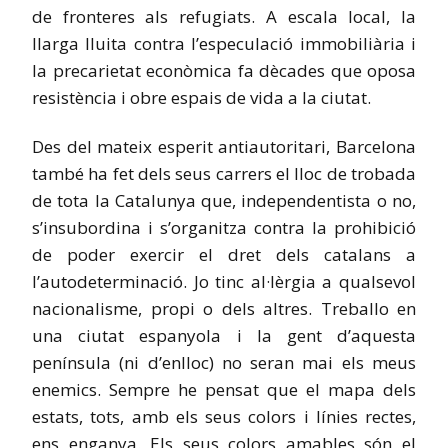
de fronteres als refugiats. A escala local, la
llarga lluita contra l’especulació immobiliària i
la precarietat econòmica fa dècades que oposa
resistència i obre espais de vida a la ciutat.
Des del mateix esperit antiautoritari, Barcelona
també ha fet dels seus carrers el lloc de trobada
de tota la Catalunya que, independentista o no,
s’insubordina i s’organitza contra la prohibició
de poder exercir el dret dels catalans a
l’autodeterminació. Jo tinc al·lèrgia a qualsevol
nacionalisme, propi o dels altres. Treballo en
una ciutat espanyola i la gent d’aquesta
península (ni d’enlloc) no seran mai els meus
enemics. Sempre he pensat que el mapa dels
estats, tots, amb els seus colors i línies rectes,
ens enganya. Els seus colors amables són el