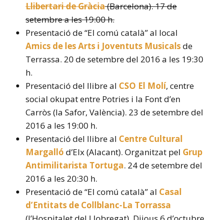
Llibertari de Gràcia
(Barcelona). 17 de
setembre a les 19:00 h.
Presentació de “El comú català” al local
Amics de les Arts i Joventuts Musicals
de
Terrassa. 20 de setembre del 2016 a les 19:30
h.
Presentació del llibre al
CSO El Molí
, centre
social okupat entre Potries i la Font d’en
Carròs (la Safor, València). 23 de setembre del
2016 a les 19:00 h.
Presentació del llibre al
Centre Cultural
Margalló
d’Elx (Alacant). Organitzat pel
Grup
Antimilitarista Tortuga
. 24 de setembre del
2016 a les 20:30 h.
Presentació de “El comú català” al
Casal
d’Entitats de Collblanc-La Torrassa
(l’Hospitalet del Llobregat). Dijous 6 d’octubre