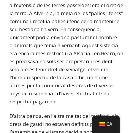
a l’extensió de les terres posseïdes: era el dret de
la terra. A Alvèrnia, la regla de les “palles i fencs”
comuna i recollia palles i fenc per a mantenir el
seu bestiar a l’hivern. En conseqüència,
únicament podia enviar a pasturar el nombre
d’animals que tenia hivernant. Aquest sistema
era encara més restrictiu a Alsàcia i en Bearn, on
es precisava no sols ser propietari i resident,
sinó a més tenir dret de veïnatge: el veí era
l’hereu respectiu de la casa o bé, un home
admès per la comunitat després de diversos
anys de residència i d’haver efectuat el seu
respectiu pagament.
D’altra banda, en l’altra meitat del territori, els
drets de gaudi no estaven definits pel costum;
CA
l’assemblea de vilatans decidia sobre aquest