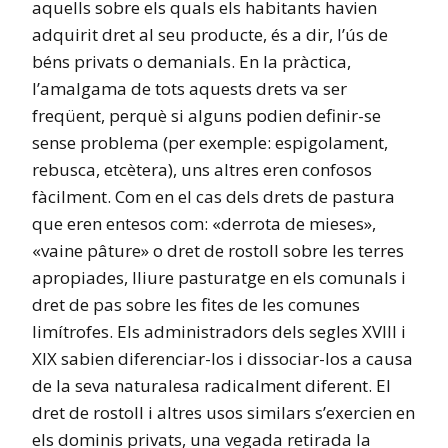
aquells sobre els quals els habitants havien
adquirit dret al seu producte, és a dir, l’ús de
béns privats o demanials. En la pràctica,
l’amalgama de tots aquests drets va ser
freqüent, perquè si alguns podien definir-se
sense problema (per exemple: espigolament,
rebusca, etcètera), uns altres eren confosos
fàcilment. Com en el cas dels drets de pastura
que eren entesos com: «derrota de mieses»,
«vaine pâture» o dret de rostoll sobre les terres
apropiades, lliure pasturatge en els comunals i
dret de pas sobre les fites de les comunes
limítrofes. Els administradors dels segles XVIII i
XIX sabien diferenciar-los i dissociar-los a causa
de la seva naturalesa radicalment diferent. El
dret de rostoll i altres usos similars s’exercien en
els dominis privats, una vegada retirada la