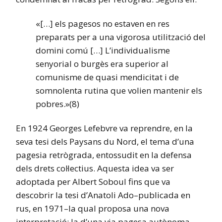
«[…] els pagesos no estaven en res
preparats per a una vigorosa utilització del
domini comú […] L’individualisme
senyorial o burgès era superior al
comunisme de quasi mendicitat i de
somnolenta rutina que volien mantenir els
pobres.»(8)
En 1924 Georges Lefebvre va reprendre, en la
seva tesi dels Paysans du Nord, el tema d’una
pagesia retrògrada, entossudit en la defensa
dels drets col·lectius. Aquesta idea va ser
adoptada per Albert Soboul fins que va
descobrir la tesi d’Anatoli Ado–publicada en
rus, en 1971–la qual proposa una nova
interpretació: la d’una via pagesa autònoma.