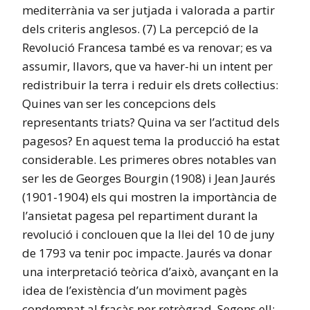
mediterrània va ser jutjada i valorada a partir
dels criteris anglesos. (7) La percepció de la
Revolució Francesa també es va renovar; es va
assumir, llavors, que va haver-hi un intent per
redistribuir la terra i reduir els drets col·lectius:
Quines van ser les concepcions dels
representants triats? Quina va ser l’actitud dels
pagesos? En aquest tema la producció ha estat
considerable. Les primeres obres notables van
ser les de Georges Bourgin (1908) i Jean Jaurés
(1901-1904) els qui mostren la importància de
l’ansietat pagesa pel repartiment durant la
revolució i conclouen que la llei del 10 de juny
de 1793 va tenir poc impacte. Jaurés va donar
una interpretació teòrica d’això, avançant en la
idea de l’existència d’un moviment pagès
condemnat al fracàs per retrògrad. Segons ell: