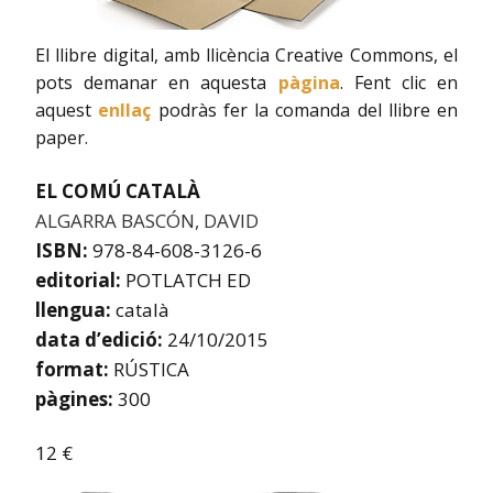
El llibre digital, amb llicència Creative Commons, el
pots demanar en aquesta
pàgina
. Fent clic en
aquest
enllaç
podràs fer la comanda del llibre en
paper.
EL COMÚ CATALÀ
ALGARRA BASCÓN, DAVID
ISBN:
978-84-608-3126-6
editorial:
POTLATCH ED
llengua:
català
data d’edició:
24/10/2015
format:
RÚSTICA
pàgines:
300
12 €