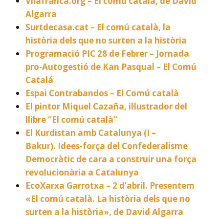
Vilafranca.org – El comú català, de David
Algarra
Surtdecasa.cat – El comú català, la
història dels que no surten a la història
Programació PIC 28 de Febrer – Jornada
pro-Autogestió de Kan Pasqual – El Comú
Catalá
Espai Contrabandos – El Comú català
El pintor Miquel Cazaña, il·lustrador del
llibre “El comú català”
El Kurdistan amb Catalunya (I –
Bakur). Idees-força del Confederalisme
Democràtic de cara a construir una força
revolucionària a Catalunya
EcoXarxa Garrotxa – 2 d’abril. Presentem
«El comú català. La història dels que no
surten a la història», de David Algarra