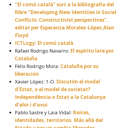
“El comú català” surt a la bibliografia del
llibre “Developing New Identities in Social
Conflicts: Constructivist perspectives”,
editat per Esperanza Morales-López,Alan
Floyd
ICTLogy: El comú català
Rafael Rodrigo Navarro:
El espíritu late por
Cataluña
Félix Rodrigo Mora:
Cataluña por su
liberación
Xavier Lòpez: 1-O.
Discutim el model
d’Estat, o el model de societat?
Independència o Estat a la Catalunya
d’ahir i d’avui
Pablo Sastre y Laia Vidal:
Raíces,
identidades, territorios. Más allá del
Estado y por un cambio liberador