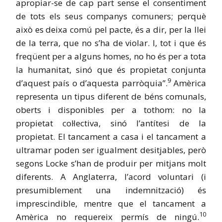
apropiar-se de cap part sense el consentiment
de tots els seus companys comuners; perquè
això es deixa comú pel pacte, és a dir, per la llei
de la terra, que no s’ha de violar. I, tot i que és
freqüent per a alguns homes, no ho és per a tota
la humanitat, sinó que és propietat conjunta
9
d’aquest país o d’aquesta parròquia”.
Amèrica
representa un tipus diferent de béns comunals,
oberts i disponibles per a tothom: no la
propietat col·lectiva, sinó l’antítesi de la
propietat. El tancament a casa i el tancament a
ultramar poden ser igualment desitjables, però
segons Locke s’han de produir per mitjans molt
diferents. A Anglaterra, l’acord voluntari (i
presumiblement una indemnització) és
imprescindible, mentre que el tancament a
10
Amèrica no requereix permís de ningú.