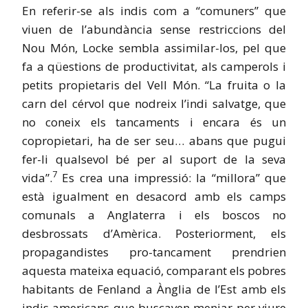
En referir-se als indis com a “comuners” que
viuen de l’abundància sense restriccions del
Nou Món, Locke sembla assimilar-los, pel que
fa a qüestions de productivitat, als camperols i
petits propietaris del Vell Món. “La fruita o la
carn del cérvol que nodreix l’indi salvatge, que
no coneix els tancaments i encara és un
copropietari, ha de ser seu… abans que pugui
fer-li qualsevol bé per al suport de la seva
7
vida”.
Es crea una impressió: la “millora” que
està igualment en desacord amb els camps
comunals a Anglaterra i els boscos no
desbrossats d’Amèrica. Posteriorment, els
propagandistes pro-tancament prendrien
aquesta mateixa equació, comparant els pobres
habitants de Fenland a Ànglia de l’Est amb els
indis americans que buscaven menjar per viure