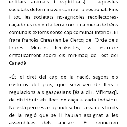
entitats animals i espirituals), i aquestes
societats determinaven com seria gestionat. Fins
i tot, les societats no-agrícoles recol·lectores-
caçadores tenien la terra com una mena de béns
comunals externs sense cap comunal interior. El
frare francès Chrestien Le Clercq de l’Orde dels
Frares Menors Recol·lectes, va escriure
emfàticament sobre els mi’kmaq de l’est del
Canadà:
«És el dret del cap de la nació, segons els
costums del país, que serveixen de lleis i
regulacions als gaspesians [és a dir, Mi’kmaq],
de distribuir els llocs de caça a cada individu.
No està permès a cap indi sobrepassar els límits
de la regió que se li hauran assignat a les
assemblees dels ancians. Es reuneixen