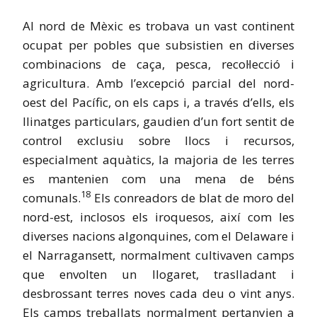
Al nord de Mèxic es trobava un vast continent
ocupat per pobles que subsistien en diverses
combinacions de caça, pesca, recol·lecció i
agricultura. Amb l’excepció parcial del nord-
oest del Pacífic, on els caps i, a través d’ells, els
llinatges particulars, gaudien d’un fort sentit de
control exclusiu sobre llocs i recursos,
especialment aquàtics, la majoria de les terres
es mantenien com una mena de béns
18
comunals.
Els conreadors de blat de moro del
nord-est, inclosos els iroquesos, així com les
diverses nacions algonquines, com el Delaware i
el Narragansett, normalment cultivaven camps
que envolten un llogaret, traslladant i
desbrossant terres noves cada deu o vint anys.
Els camps treballats normalment pertanyien a