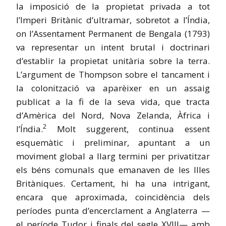
la imposició de la propietat privada a tot
l’Imperi Britànic d’ultramar, sobretot a l’Índia,
on l’Assentament Permanent de Bengala (1793)
va representar un intent brutal i doctrinari
d’establir la propietat unitària sobre la terra.
L’argument de Thompson sobre el tancament i
la colonització va aparèixer en un assaig
publicat a la fi de la seva vida, que tracta
d’Amèrica del Nord, Nova Zelanda, Àfrica i
2
l’Índia.
Molt suggerent, continua essent
esquemàtic i preliminar, apuntant a un
moviment global a llarg termini per privatitzar
els béns comunals que emanaven de les Illes
Britàniques. Certament, hi ha una intrigant,
encara que aproximada, coincidència dels
períodes punta d’encerclament a Anglaterra —
el període Tudor i finals del segle XVIII— amb