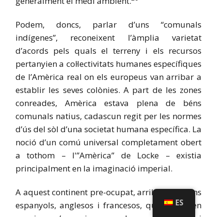
generalment el medi ambient.
Podem, doncs, parlar d’uns “comunals
indígenes”, reconeixent l’àmplia varietat
d’acords pels quals el terreny i els recursos
pertanyien a col·lectivitats humanes específiques
de l’Amèrica real on els europeus van arribar a
establir les seves colònies. A part de les zones
conreades, Amèrica estava plena de béns
comunals natius, cadascun regit per les normes
d’ús del sòl d’una societat humana específica. La
noció d’un comú universal completament obert
a tothom – l'”Amèrica” ​​de Locke – existia
principalment en la imaginació imperial.
A aquest continent pre-ocupat, arribaven colons
ES
espanyols, anglesos i francesos, que ocupaven