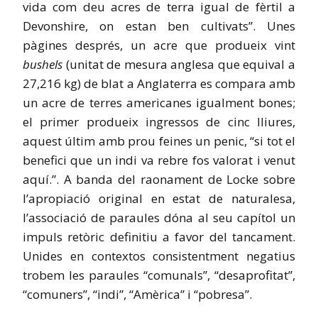
vida com deu acres de terra igual de fèrtil a
Devonshire, on estan ben cultivats”. Unes
pàgines després, un acre que produeix vint
bushels
(unitat de mesura anglesa que equival a
27,216 kg) de blat a Anglaterra es compara amb
un acre de terres americanes igualment bones;
el primer produeix ingressos de cinc lliures,
aquest últim amb prou feines un penic, “si tot el
benefici que un indi va rebre fos valorat i venut
aquí.”. A banda del raonament de Locke sobre
l’apropiació original en estat de naturalesa,
l’associació de paraules dóna al seu capítol un
impuls retòric definitiu a favor del tancament.
Unides en contextos consistentment negatius
trobem les paraules “comunals”, “desaprofitat”,
“comuners”, “indi”, “Amèrica” ​​i “pobresa”.