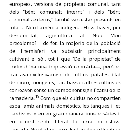
europees, versions de propietat comunal, tant
dels “béns comunals interns” i dels “béns
comunals externs,” també van estar presents en
tota la
Nord-amèrica
indígena. Hi va haver, per
descomptat, agricultura al Nou Món
precolombí —de fet, la majoria de la població
de l’hemisferi va subsistir principalment
cultivant el sòl, tot i que “De la propietat” de
Locke dóna una impressió contrària—, però es
tractava exclusivament de cultius: patates, blat
de moro, mongetes,
carabassa
i altres cultius es
conreaven sense un component significatiu de la
15
ramaderia.
Com que els cultius no compartien
espai amb animals domèstics, les tanques i les
bardisses eren
en gran manera
innecessàries i,
en aquest sentit literal, la terra no estava
tancada. No obstant això, les famílies o llinatges