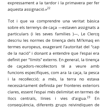
expressament a la tardor i la primavera per fer
22
aquesta assignació.»
Tot i que va comprendre una veritat bàsica
sobre els terrenys de caça —estaven assignats a
particulars (i les seves famílies )—, Le Clercq
descriu les normes de tinença dels Mi’kmaq en
termes europeus, exagerant l’autoritat del “cap
de la nació” i donant a entendre que l’espai era
definit per “límits” externs. En general, la tinença
de caçadors-recol·lectors té a veure amb
funcions específiques, com ara la caça, la pesca
i la recol·lecció; a més, la terra no estava
necessàriament definida per fronteres exteriors
clares, essent l’espai més delimitat en termes de
23
llocs centrals, línies i vies d’aigua.
En
conseqüència, diferents grups reivindiquen de