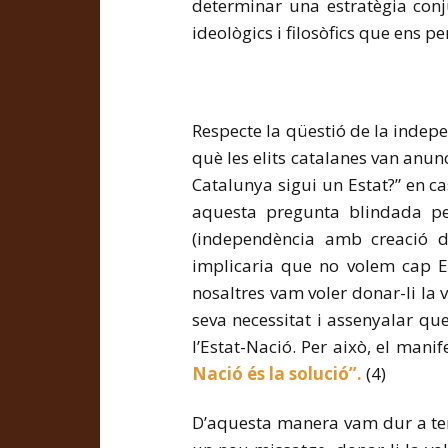
determinar una estratègia conj
ideològics i filosòfics que ens pe
Respecte la qüestió de la indep
què les elits catalanes van anu
Catalunya sigui un Estat?” en c
aquesta pregunta blindada per 
(independència amb creació d’
implicaria que no volem cap E
nosaltres vam voler donar-li la v
seva necessitat i assenyalar q
l’Estat-Nació. Per això, el mani
Nació és la solució”.
(4)
D’aquesta manera vam dur a ter