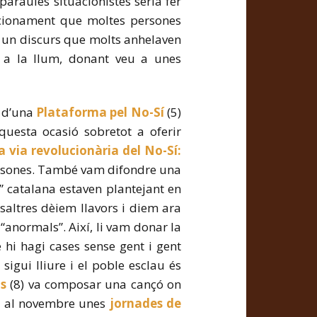
 paraules situacionistes seria fer
icionament que moltes persones
a un discurs que molts anhelaven
 a la llum, donant veu a unes
s d’una
Plataforma pel No-Sí
(5)
questa ocasió sobretot a oferir
 via revolucionària del No-Sí:
ersones. També vam difondre una
l” catalana estaven plantejant en
altres dèiem llavors i diem ara
 “anormals”. Així, li vam donar la
i hagi cases sense gent i gent
gui lliure i el poble esclau és
s
(8) va composar una cançó on
ar al novembre unes
jornades de