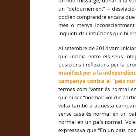
un nou missatge, donar-li la volt
un “detournement” – desviació
podien comprendre encara que se
més o menys inconscientment 
inquietuds i intuïcions que hi e
Al setembre de 2014 vam inicia
que incloïa entre els seus int
posicions i reflexions per la p
manifest per a la independènc
campanya contra el “país no
termes com “votar és normal en
que si ser “normal” vol dir parti
volta també a aquesta campany
sense casa és normal en un paí
normal en un país normal. Vol
expressava que “En un país nor