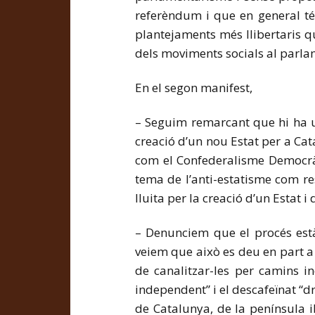
referèndum i que en general té
plantejaments més llibertaris 
dels moviments socials al parlam
En el segon manifest,
– Seguim remarcant que hi ha u
creació d’un nou Estat per a Cat
com el Confederalisme Democràt
tema de l’anti-estatisme com res
lluita per la creació d’un Estat 
– Denunciem que el procés està
veiem que això es deu en part a 
de canalitzar-les per camins i
independent” i el descafeïnat “d
de Catalunya, de la península i