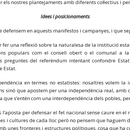
r els nostres plantejaments amb diferents col·lectius i pe
Idees i posicionaments
que defensem en aquests manifestos i campanyes, i que s
 fer una reflexió sobre la naturalesa de la institució estat
ions populars com el consell obert o el comunal a la
s preguntes del referèndum intentant confondre Estat 
e Estat.
pendència en termes no estatistes: nosaltres volem l
ens sinó que apostem per una independència real, amb de
a que s’entén com una interdependència dels pobles, p
 l’aposta per defensar el fet nacional sense caure en el
ües i cultures de cada lloc però no pensem que haguem de
 amb unes fronteres i estructures polítiques, cosa que 