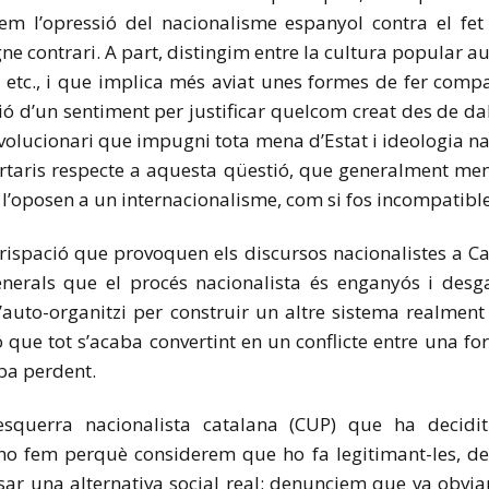
nem l’opressió del nacionalisme espanyol contra el fe
ne contrari. A part, distingim entre la cultura popular a
 etc., i que implica més aviat unes formes de fer compa
ó d’un sentiment per justificar quelcom creat des de dal
olucionari que impugni tota mena d’Estat i ideologia nac
bertaris respecte a aquesta qüestió, que generalment men
l’oposen a un internacionalisme, com si fos incompatible
 crispació que provoquen els discursos nacionalistes a 
erals que el procés nacionalista és enganyós i desga
’auto-organitzi per construir un altre sistema realmen
que tot s’acaba convertint en un conflicte entre una f
ba perdent.
querra nacionalista catalana (CUP) que ha decidit 
ho fem perquè considerem que ho fa legitimant-les, de
r una alternativa social real; denunciem que va obviar l