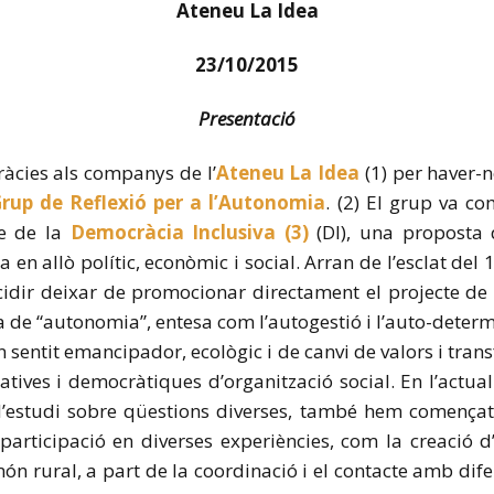
Ateneu La Idea
23/10/2015
Presentació
ràcies als companys de l’
Ateneu La Idea
(1) per haver-
rup de Reflexió per a l’Autonomia
. (2) El grup va 
te de la
Democràcia Inclusiva
(3)
(DI), una proposta 
en allò polític, econòmic i social. Arran de l’esclat del
idir deixar de promocionar directament el projecte de 
de “autonomia”, entesa com l’autogestió i l’auto-determi
 un sentit emancipador, ecològic i de canvi de valors i tran
atives i democràtiques d’organització social. En l’actual
estudi sobre qüestions diverses, també hem començat 
 participació en diverses experiències, com la creació 
ón rural, a part de la coordinació i el contacte amb dife