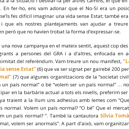
a a la situació i desviar-la per altres camins, el que en
-. En fer-ho, ens vam adonar que el No-Sí era un pos
’ls fes difícil imaginar una vida sense Estat; també er
i que els nostres plantejaments van ajudar a treure
ren però que no havien trobat la forma d’expressar-se.
r una nova campanya en el mateix sentit, aquest cop de
egrants a persones del GRA i a d’altres, enfocada en a
roximitat del referèndum. Vam treure un nou manifest,
“La
ia sense Estat”
(6) que va ser signat per gairebé 200 p
rmal”
(7) que algunes organitzacions de la “societat civi
 un país normal” o bé “volem ser un país normal” … nos
cipar en la barbàrie actual a tots els nivells, preferim ser
a traient a la llum uns adhesius amb lemes com “Que h
s normal. Volem un país normal? “O bé” Que el mercat si
em un país normal? “. També la cantautora
Sílvia Tomà
mal, volem ser anormals”. A part d’això, vam organitz