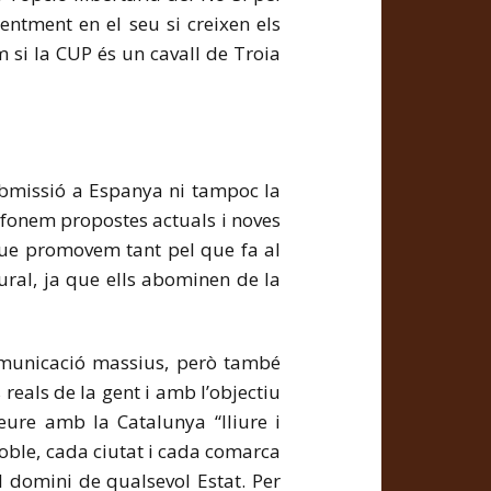
ntment en el seu si creixen els
si la CUP és un cavall de Troia
ubmissió a Espanya ni tampoc la
difonem propostes actuals i noves
que promovem tant pel que fa al
tural, ja que ells abominen de la
comunicació massius, però també
reals de la gent i amb l’objectiu
eure amb la Catalunya “lliure i
oble, cada ciutat i cada comarca
l domini de qualsevol Estat. Per