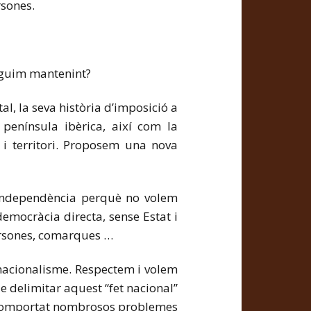
rsones.
eguim mantenint?
al, la seva història d’imposició a
 península ibèrica, així com la
i territori. Proposem una nova
a independència perquè no volem
mocràcia directa, sense Estat i
ersones, comarques …
 nacionalisme. Respectem i volem
 delimitar aquest “fet nacional”
ha comportat nombrosos problemes