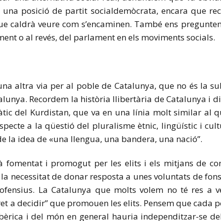
 una posició de partit socialdemòcrata, encara que rece
que caldrà veure com s’encaminen. També ens preguntem 
ent o al revés, del parlament en els moviments socials.
na altra via per al poble de Catalunya, que no és la s
alunya. Recordem la història llibertària de Catalunya i 
ic del Kurdistan, que va en una línia molt similar al 
pecte a la qüestió del pluralisme ètnic, lingüístic i cul
i de la idea de «una llengua, una bandera, una nació”.
 fomentat i promogut per les elits i els mitjans de 
la necessitat de donar resposta a unes voluntats de fons 
nofensius. La Catalunya que molts volem no té res a v
ret a decidir” que promouen les elits. Pensem que cada p
bèrica i del món en general hauria independitzar-se de