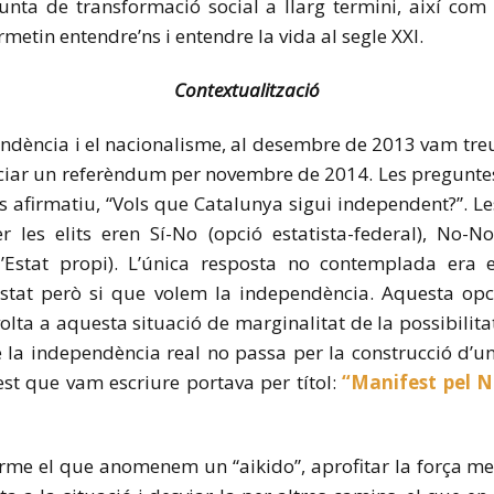
unta de transformació social a llarg termini, així co
rmetin entendre’ns i entendre la vida al segle XXI.
Contextualització
endència i el nacionalisme, al desembre de 2013 vam tr
nciar un referèndum per novembre de 2014. Les pregunte
as afirmatiu, “Vols que Catalunya sigui independent?”. L
les elits eren Sí-No (opció estatista-federal), No-No 
Estat propi). L’única resposta no contemplada era el 
stat però si que volem la independència. Aquesta opc
olta a aquesta situació de marginalitat de la possibilitat
ue la independència real no passa per la construcció d’
fest que vam escriure portava per títol:
“Manifest pel No
me el que anomenem un “aikido”, aprofitar la força med