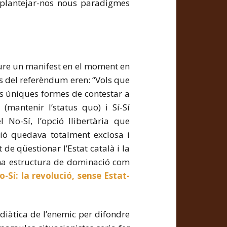
m plantejar-nos nous paradigmes
eure un manifest en el moment en
s del referèndum eren: “Vols que
es úniques formes de contestar a
(mantenir l’status quo) i Sí-Sí
No-Sí, l’opció llibertària que
ió quedava totalment exclosa i
 de qüestionar l’Estat català i la
una estructura de dominació com
-Sí: la revolució, sense Estat-
iàtica de l’enemic per difondre