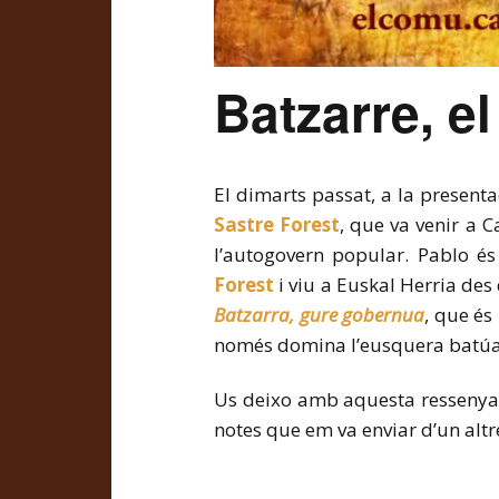
Batzarre, e
El dimarts passat, a la presentac
Sastre Forest
, que va venir a C
l’autogovern popular. Pablo é
Forest
i viu a Euskal Herria des d
Batzarra, gure gobernua
, que és
només domina l’eusquera batúa, 
Us deixo amb aquesta ressenya q
notes que em va enviar d’un altre