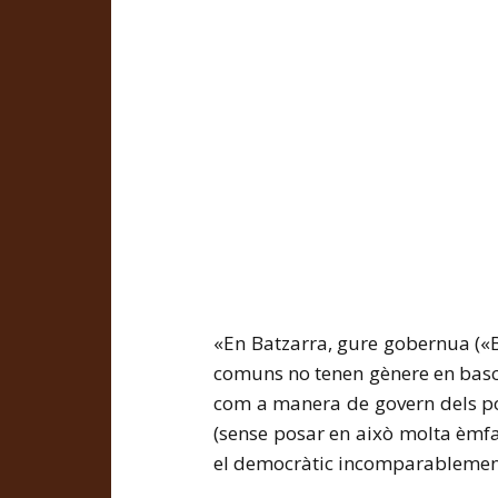
«En Batzarra, gure gobernua («Ba
comuns no tenen gènere en basc)
com a manera de govern dels pob
(sense posar en això molta èmfa
el democràtic incomparablement s