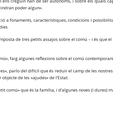
 ells creguin han de ser autònoms, i sobre els quals cap e
tindran poder algun».
ció a fonaments, característiques, condicions i possibili
dies.
omposta de tres petits assajos sobre el comú – i és que el
.
comú», faig algunes reflexions sobre el comú contemporani 
s», parlo del difícil que és reduir el camp de les nostr
bjecte de les «ajudes» de l’Estat.
petit comú» que és la família, i d’algunes noves (i dures