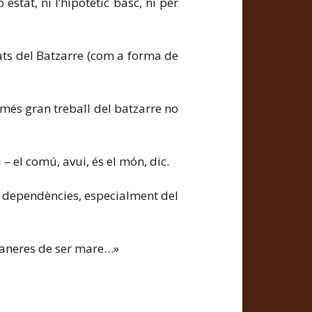
stat, ni l’hipotètic basc, ni per
tats del Batzarre (com a forma de
 més gran treball del batzarre no
– el comú, avui, és el món, dic.
es dependències, especialment del
) maneres de ser mare…»