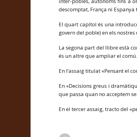
inter-pobles, autònoms fins a on
descomptat, França ni Espanya 
El quart capítol és una introduc
govern del poble) en els nostres 
La segona part del llibre està c
és un altre que ampliar el comú
En l’assaig titulat «Pensant el 
En «Decisions greus i dramàtique
que passa quan no acceptem ser o
En el tercer assaig, tracto del «