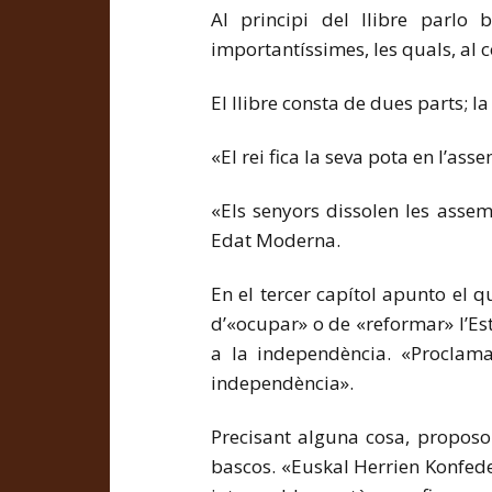
Al principi del llibre parlo 
importantíssimes, les quals, al 
El llibre consta de dues parts; l
«El rei fica la seva pota en l’ass
«Els senyors dissolen les asse
Edat Moderna.
En el tercer capítol apunto el q
d’«ocupar» o de «reformar» l’Est
a la independència. «Proclama
independència».
Precisant alguna cosa, proposo
bascos. «Euskal Herrien Konfede