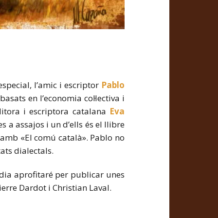
special, l’amic i escriptor
Pablo
basats en l’economia col·lectiva i
ditora i escriptora catalana
Eva
 a assajos i un d’ells és el llibre
ió amb «El comú català». Pablo no
ts dialectals.
dia aprofitaré per publicar unes
Pierre Dardot i Christian Laval.