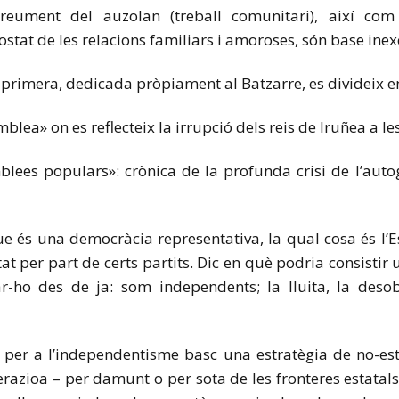
breument del auzolan (treball comunitari), així com
costat de les relacions familiars i amoroses, són base in
a primera, dedicada pròpiament al Batzarre, es divideix en
emblea» on es reflecteix la irrupció dels reis de Iruñea a le
mblees populars»: crònica de la profunda crisi de l’au
ue és una democràcia representativa, la qual cosa és l’Est
at per part de certs partits. Dic en què podria consistir
r-ho des de ja: som independents; la lluita, la desob
 per a l’independentisme basc una estratègia de no-es
razioa – per damunt o per sota de les fronteres estatal