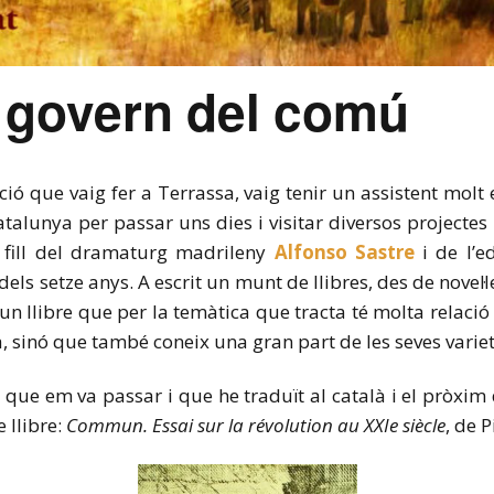
l govern del comú
ió que vaig fer a Terrassa, vaig tenir un assistent molt e
atalunya per passar uns dies i visitar diversos projectes 
s fill del dramaturg madrileny
Alfonso Sastre
i de l’e
els setze anys. A escrit un munt de llibres, des de novel·les
 un llibre que per la temàtica que tracta té molta relac
sinó que també coneix una gran part de les seves varieta
ue em va passar i que he traduït al català i el pròxim 
 llibre:
Commun. Essai sur la révolution au XXIe siècle
, de 