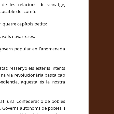
 de les relacions de veïnatge,
excusable del comú.
 quatre capítols petits:
s valls navarreses.
togovern popular en l’anomenada
at; ressenyo els estèrils intents
 una via revolucionària basca cap
ediència, aquesta és la nostra
tat: una Confederació de pobles
s. Governs autònoms de pobles, i