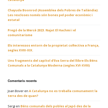
Chayuda Boonrod (Assemblea dels Pobres de Tailàndia):
Les rescloses només són bones pel poder econòmic i
estatal
Pregó de la Mercè 2023. Najat El Hachmi i el
comunitarisme
Els interessos entorn de la propietat col·lectiva a França,
segles XVIII-XIX.
Uns fragments del capítol d’Eva Serra del llibre Els Béns
Comunals a la Catalunya Moderna (segles XVI-XVIII)
Comentaris recents
Joan Bover
en
A Catalunya no es treballa comunament la
terra des de quan?
Sergi
en
Béns comunals dels pobles al Japó des de la