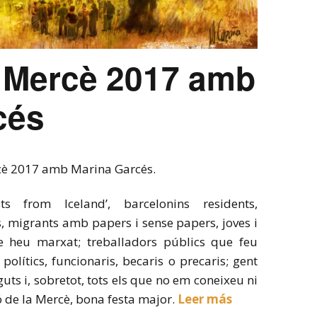
a Mercè 2017 amb
cés
rcè 2017 amb Marina Garcés.
s from Iceland’, barcelonins residents,
, migrants amb papers i sense papers, joves i
e heu marxat; treballadors públics que feu
olítics, funcionaris, becaris o precaris; gent
uts i, sobretot, tots els que no em coneixeu ni
ó de la Mercè, bona festa major.
Leer más