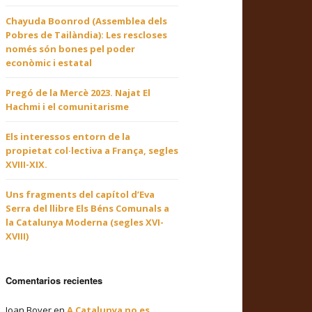
Chayuda Boonrod (Assemblea dels
Pobres de Tailàndia): Les rescloses
només són bones pel poder
econòmic i estatal
Pregó de la Mercè 2023. Najat El
Hachmi i el comunitarisme
Els interessos entorn de la
propietat col·lectiva a França, segles
XVIII-XIX.
Uns fragments del capítol d’Eva
Serra del llibre Els Béns Comunals a
la Catalunya Moderna (segles XVI-
XVIII)
Comentarios recientes
Joan Bover
en
A Catalunya no es