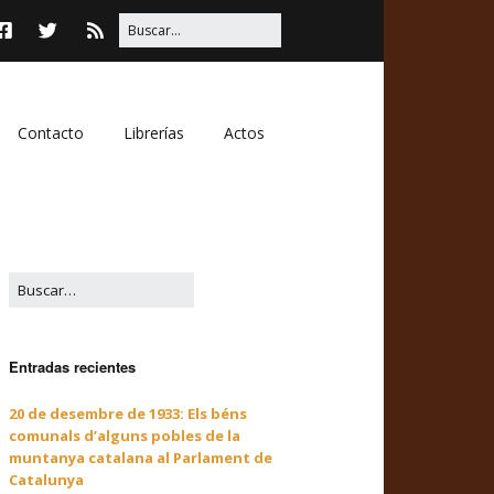
Contacto
Librerías
Actos
Entradas recientes
20 de desembre de 1933: Els béns
comunals d’alguns pobles de la
muntanya catalana al Parlament de
Catalunya