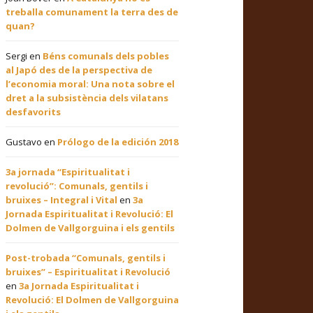
treballa comunament la terra des de
quan?
Sergi
en
Béns comunals dels pobles
al Japó des de la perspectiva de
l’economia moral: Una nota sobre el
dret a la subsistència dels vilatans
desfavorits
Gustavo
en
Prólogo de la edición 2018
3a jornada “Espiritualitat i
revolució”: Comunals, gentils i
bruixes – Integral i Vital
en
3a
Jornada Espiritualitat i Revolució: El
Dolmen de Vallgorguina i els gentils
Post-trobada “Comunals, gentils i
bruixes” – Espiritualitat i Revolució
en
3a Jornada Espiritualitat i
Revolució: El Dolmen de Vallgorguina