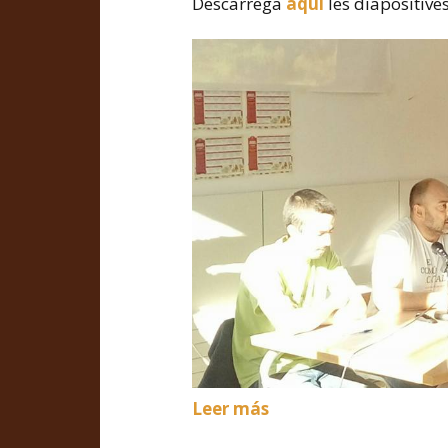
Descarrega
aquí
les diapositive
Leer más