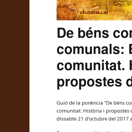
De béns co
comunals: E
comunitat. H
propostes d
Guió de la ponència “De béns co
comunitat. Història i propostes d
dissabte 21 d’octubre del 2017 a