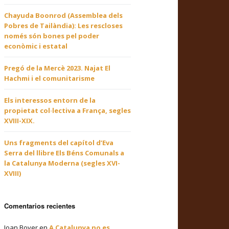
Chayuda Boonrod (Assemblea dels
Pobres de Tailàndia): Les rescloses
només són bones pel poder
econòmic i estatal
Pregó de la Mercè 2023. Najat El
Hachmi i el comunitarisme
Els interessos entorn de la
propietat col·lectiva a França, segles
XVIII-XIX.
Uns fragments del capítol d’Eva
Serra del llibre Els Béns Comunals a
la Catalunya Moderna (segles XVI-
XVIII)
Comentarios recientes
Joan Bover
en
A Catalunya no es