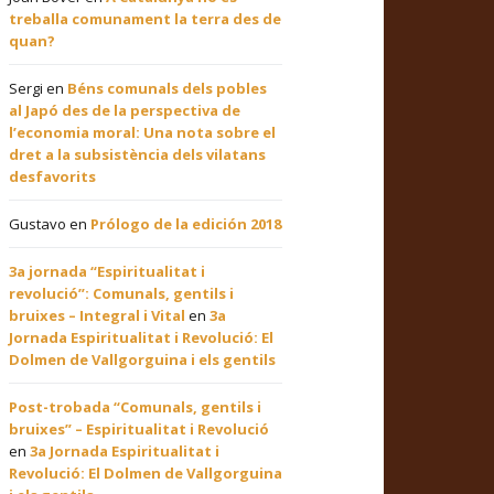
treballa comunament la terra des de
quan?
Sergi
en
Béns comunals dels pobles
al Japó des de la perspectiva de
l’economia moral: Una nota sobre el
dret a la subsistència dels vilatans
desfavorits
Gustavo
en
Prólogo de la edición 2018
3a jornada “Espiritualitat i
revolució”: Comunals, gentils i
bruixes – Integral i Vital
en
3a
Jornada Espiritualitat i Revolució: El
Dolmen de Vallgorguina i els gentils
Post-trobada “Comunals, gentils i
bruixes” – Espiritualitat i Revolució
en
3a Jornada Espiritualitat i
Revolució: El Dolmen de Vallgorguina