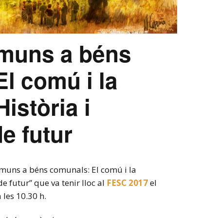
muns a béns
l comú i la
istòria i
e futur
muns a béns comunals: El comú i la
e futur” que va tenir lloc al
FESC 2017
el
 les 10.30 h.