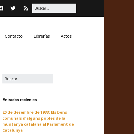
Contacto
Librerías
Actos
Entradas recientes
20 de desembre de 1933: Els béns
comunals d’alguns pobles de la
muntanya catalana al Parlament de
Catalunya