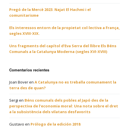
Pregó de la Mercè 2023. Najat El Hachmi i el
comunitarisme
Els interessos entorn de la propietat col·lectiva a França,
segles XVIII-XIX.
Uns fragments del capítol d’Eva Serra del llibre Els Béns
Comunals a la Catalunya Moderna (segles XVI-XVIII)
Comentarios recientes
Joan Bover
en
A Catalunya no es treballa comunament la
terra des de quan?
Sergi
en
Béns comunals dels pobles al Japó des de la
perspectiva de l’economia moral: Una nota sobre el dret
a la subsistència dels vilatans desfavorits
Gustavo
en
Prólogo de la edición 2018