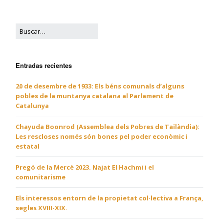
Entradas recientes
20 de desembre de 1933: Els béns comunals d’alguns
pobles de la muntanya catalana al Parlament de
Catalunya
Chayuda Boonrod (Assemblea dels Pobres de Tailàndia):
Les rescloses només són bones pel poder econòmic i
estatal
Pregó de la Mercè 2023. Najat El Hachmi i el
comunitarisme
Els interessos entorn de la propietat col·lectiva a França,
segles XVIII-XIX.