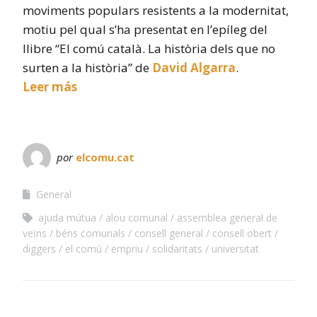
moviments populars resistents a la modernitat,
motiu pel qual s’ha presentat en l’epíleg del
llibre “El comú català. La història dels que no
surten a la història” de
David Algarra
.
Leer más
por
elcomu.cat
General
ajuda mútua
alou comunal
assemblea general de
veïns
béns comunals
consell general
consell obert
diggers
el comú
empriu
solidaritats
universitat