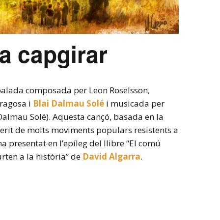
a capgirar
 balada composada per Leon Roselsson,
dragosa i
Blai Dalmau Solé
i musicada per
i Dalmau Solé). Aquesta cançó, basada en la
sperit de molts moviments populars resistents a
a presentat en l’epíleg del llibre “El comú
urten a la història” de
David Algarra
.