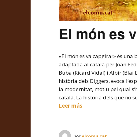
El món es v
«El món es va capgirar» és una
adaptada al català per Joan Pe
Buba (Ricard Vidal) i Albir (Bla
història dels Diggers, evoca l’e
la modernitat, motiu pel qual s’h
català. La història dels que no s
Leer más
por
elcomu.cat