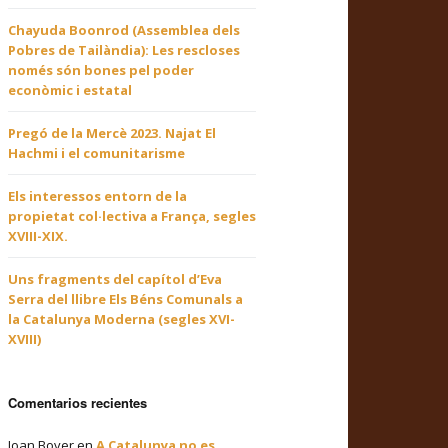
Chayuda Boonrod (Assemblea dels
Pobres de Tailàndia): Les rescloses
només són bones pel poder
econòmic i estatal
Pregó de la Mercè 2023. Najat El
Hachmi i el comunitarisme
Els interessos entorn de la
propietat col·lectiva a França, segles
XVIII-XIX.
Uns fragments del capítol d’Eva
Serra del llibre Els Béns Comunals a
la Catalunya Moderna (segles XVI-
XVIII)
Comentarios recientes
Joan Bover
en
A Catalunya no es