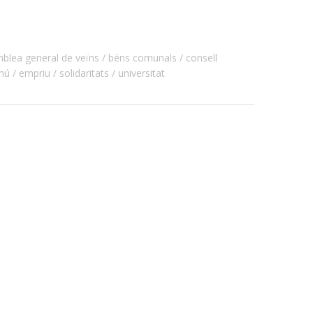
blea general de veïns
béns comunals
consell
mú
empriu
solidaritats
universitat