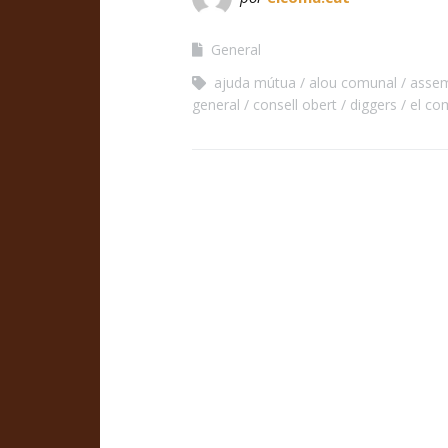
General
ajuda mútua
alou comunal
assem
general
consell obert
diggers
el co