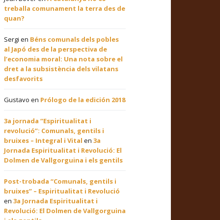
treballa comunament la terra des de
quan?
Sergi
en
Béns comunals dels pobles
al Japó des de la perspectiva de
l’economia moral: Una nota sobre el
dret a la subsistència dels vilatans
desfavorits
Gustavo
en
Prólogo de la edición 2018
3a jornada “Espiritualitat i
revolució”: Comunals, gentils i
bruixes – Integral i Vital
en
3a
Jornada Espiritualitat i Revolució: El
Dolmen de Vallgorguina i els gentils
Post-trobada “Comunals, gentils i
bruixes” – Espiritualitat i Revolució
en
3a Jornada Espiritualitat i
Revolució: El Dolmen de Vallgorguina