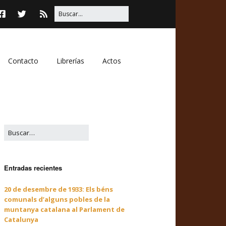
Contacto
Librerías
Actos
Entradas recientes
20 de desembre de 1933: Els béns
comunals d’alguns pobles de la
muntanya catalana al Parlament de
Catalunya